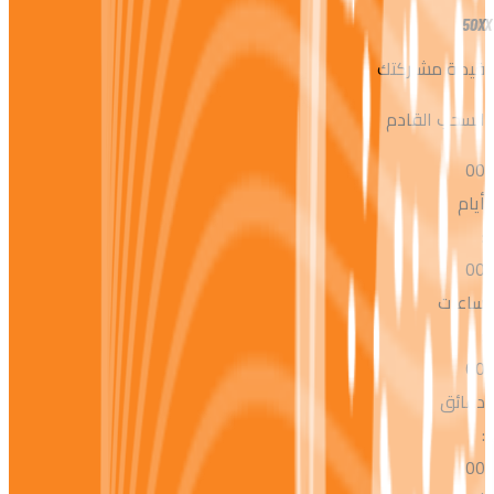
50X
قيمة مشاركتك
السحب القادم
00
أيام
:
00
ساعات
:
00
دقائق
:
00