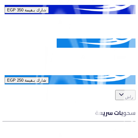
شارك بـقيمة
EGP 350
شارك بـقيمة
EGP 250
راش
سحوبات سريعة