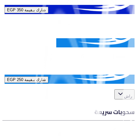
شارك بـقيمة
EGP 350
شارك بـقيمة
EGP 250
راش
سحوبات سريعة