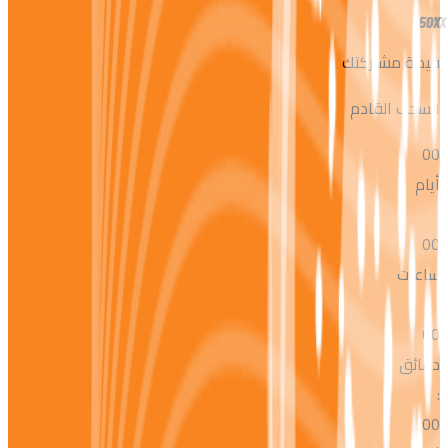
50X
قيمة مشاركتك
السحب القادم
00
أيام
:
00
ساعات
:
00
دقائق
:
00