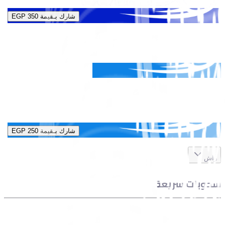
شارك بـقيمة
EGP 350
شارك بـقيمة
EGP 250
راش
سحوبات سريعة