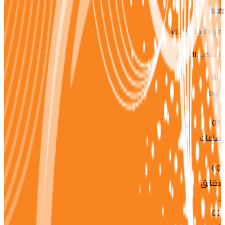
50X
قيمة مشاركتك
السحب القادم
00
أيام
:
00
ساعات
:
00
دقائق
:
00