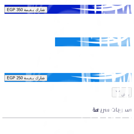
شارك بـقيمة
EGP 350
شارك بـقيمة
EGP 250
راش
سحوبات سريعة