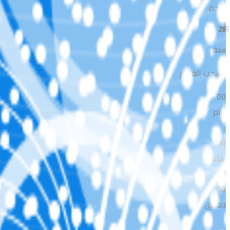
لمدة
25
سنة
السحب القادم
00
أيام
:
00
ساعات
:
00
دقائق
: