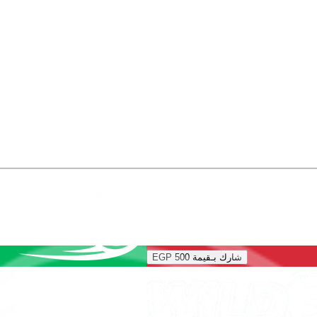
شارك بـقيمة
EGP 500