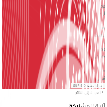
00
أيام
:
00
ساعات
:
00
دقائق
:
00
ثواني
شارك بـقيمة
EGP 500
العودة إلى النتائج
آلية المشاركة