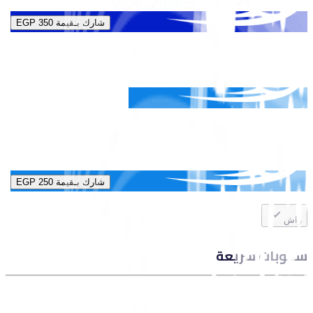
شارك بـقيمة
EGP 350
شارك بـقيمة
EGP 250
راش
سحوبات سريعة